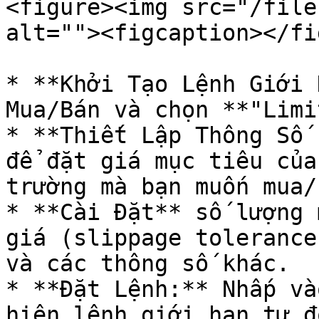
<figure><img src="/file
alt=""><figcaption></fi
* **Khởi Tạo Lệnh Giới 
Mua/Bán và chọn **"Limi
* **Thiết Lập Thông Số 
để đặt giá mục tiêu của
trường mà bạn muốn mua/b
* **Cài Đặt** số lượng 
giá (slippage tolerance
và các thông số khác.

* **Đặt Lệnh:** Nhấp và
hiện lệnh giới hạn tự đ