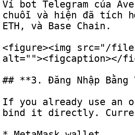
Ví bot Telegram của Ave
chuỗi và hiện đã tích h
ETH, và Base Chain.

<figure><img src="/file
alt=""><figcaption></fi
## **3. Đăng Nhập Bằng 
If you already use an o
bind it directly. Curre
* MetaMask wallet
