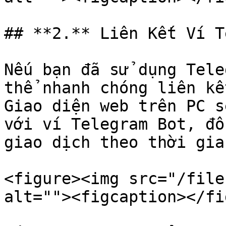
## **2.** Liên Kết Ví T
Nếu bạn đã sử dụng Tele
thể nhanh chóng liên kế
Giao diện web trên PC s
với ví Telegram Bot, đồ
giao dịch theo thời gia
<figure><img src="/file
alt=""><figcaption></fi