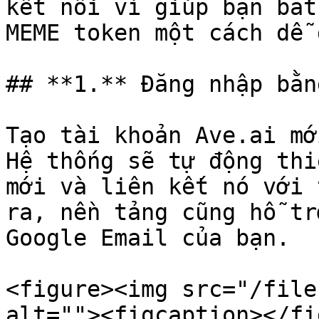
kết nối ví giúp bạn bắt
MEME token một cách dễ 
## **1.** Đăng nhập bằn
Tạo tài khoản Ave.ai mớ
Hệ thống sẽ tự động thi
mới và liên kết nó với 
ra, nền tảng cũng hỗ tr
Google Email của bạn.

<figure><img src="/file
alt=""><figcaption></fi