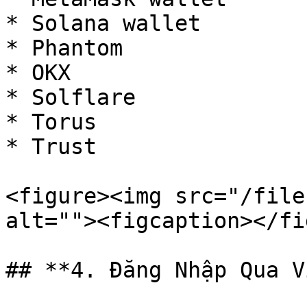
* Solana wallet

* Phantom

* OKX

* Solflare

* Torus

* Trust

<figure><img src="/file
alt=""><figcaption></fi
## **4. Đăng Nhập Qua V