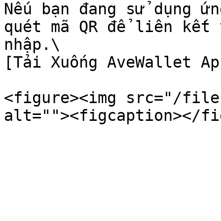
Nếu bạn đang sử dụng ứn
quét mã QR để liên kết 
nhập.\

[Tải Xuống AveWallet Ap
<figure><img src="/file