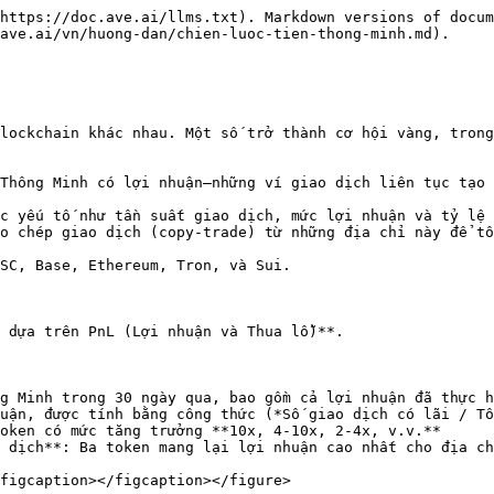
https://doc.ave.ai/llms.txt). Markdown versions of docum
ave.ai/vn/huong-dan/chien-luoc-tien-thong-minh.md).

lockchain khác nhau. Một số trở thành cơ hội vàng, trong
Thông Minh có lợi nhuận—những ví giao dịch liên tục tạo 
c yếu tố như tần suất giao dịch, mức lợi nhuận và tỷ lệ 
o chép giao dịch (copy-trade) từ những địa chỉ này để tố
SC, Base, Ethereum, Tron, và Sui.

 dựa trên PnL (Lợi nhuận và Thua lỗ)**.

g Minh trong 30 ngày qua, bao gồm cả lợi nhuận đã thực h
uận, được tính bằng công thức (*Số giao dịch có lãi / Tổ
oken có mức tăng trưởng **10x, 4-10x, 2-4x, v.v.**

 dịch**: Ba token mang lại lợi nhuận cao nhất cho địa ch
figcaption></figcaption></figure>
