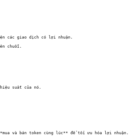
ện các giao dịch có lợi nhuận.

ên chuỗi.

hiệu suất của nó.

*mua và bán token cùng lúc** để tối ưu hóa lợi nhuận.
