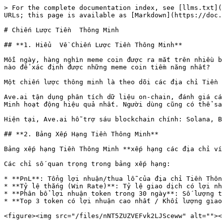
> For the complete documentation index, see [llms.txt](
URLs; this page is available as [Markdown](https://doc.
# Chiến Lược Tiền  Thông Minh

## **1. Hiểu  Về Chiến Lược Tiền Thông Minh**

Mỗi ngày, hàng nghìn meme coin được ra mắt trên nhiều b
nào để xác định được những meme coin tiềm năng nhất?

Một chiến lược thông minh là theo dõi các địa chỉ Tiền 
Ave.ai tận dụng phân tích dữ liệu on-chain, đánh giá cá
Minh hoạt động hiệu quả nhất. Người dùng cũng có thể sa
Hiện tại, Ave.ai hỗ trợ sáu blockchain chính: Solana, B
## **2. Bảng Xếp Hạng Tiền Thông Minh**

Bảng xếp hạng Tiền Thông Minh **xếp hạng các địa chỉ ví
Các chỉ số quan trọng trong bảng xếp hạng:

* **PnL**: Tổng lợi nhuận/thua lỗ của địa chỉ Tiền Thôn
* **Tỷ lệ thắng (Win Rate)**: Tỷ lệ giao dịch có lợi nh
* **Phân bổ lợi nhuận token trong 30 ngày**: Số lượng t
* **Top 3 token có lợi nhuận cao nhất / Khối lượng giao
<figure><img src="/files/nNT5ZUZVEFvk2LJSceww" alt=""><