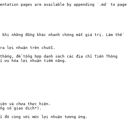
entation pages are available by appending `.md` to page 
 khi những đồng khác nhanh chóng mất giá trị. Làm thế 
ra lợi nhuận trên chuỗi.

thắng, để tổng hợp danh sách các địa chỉ Tiền Thông 
i ưu hóa lợi nhuận tiềm năng.

iện và chưa thực hiện.

ng số giao dịch*).

ỉ đó cùng với mức lợi nhuận tương ứng.
