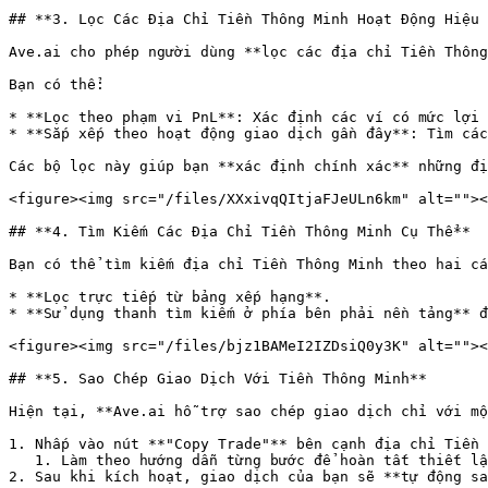
## **3. Lọc Các Địa Chỉ Tiền Thông Minh Hoạt Động Hiệu 
Ave.ai cho phép người dùng **lọc các địa chỉ Tiền Thông
Bạn có thể:

* **Lọc theo phạm vi PnL**: Xác định các ví có mức lợi 
* **Sắp xếp theo hoạt động giao dịch gần đây**: Tìm các
Các bộ lọc này giúp bạn **xác định chính xác** những đị
<figure><img src="/files/XXxivqQItjaFJeULn6km" alt=""><
## **4. Tìm Kiếm Các Địa Chỉ Tiền Thông Minh Cụ Thể**

Bạn có thể tìm kiếm địa chỉ Tiền Thông Minh theo hai cá
* **Lọc trực tiếp từ bảng xếp hạng**.

* **Sử dụng thanh tìm kiếm ở phía bên phải nền tảng** đ
<figure><img src="/files/bjz1BAMeI2IZDsiQ0y3K" alt=""><
## **5. Sao Chép Giao Dịch Với Tiền Thông Minh**

Hiện tại, **Ave.ai hỗ trợ sao chép giao dịch chỉ với mộ
1. Nhấp vào nút **"Copy Trade"** bên cạnh địa chỉ Tiền 
   1. Làm theo hướng dẫn từng bước để hoàn tất thiết lập.

2. Sau khi kích hoạt, giao dịch của bạn sẽ **tự động sa