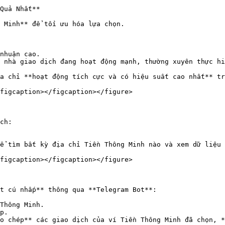
Quả Nhất**

 Minh** để tối ưu hóa lựa chọn.

nhuận cao.

 nhà giao dịch đang hoạt động mạnh, thường xuyên thực hi
a chỉ **hoạt động tích cực và có hiệu suất cao nhất** tr
figcaption></figcaption></figure>

ch:

ể tìm bất kỳ địa chỉ Tiền Thông Minh nào và xem dữ liệu 
figcaption></figcaption></figure>

t cú nhấp** thông qua **Telegram Bot**:

Thông Minh.

o chép** các giao dịch của ví Tiền Thông Minh đã chọn, *