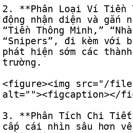
2. **Phân Loại Ví Tiền 
động nhận diện và gắn n
“Tiền Thông Minh,” “Nhà
“Snipers”, đi kèm với b
phát hiện sớm các thành
trường.

<figure><img src="/file
alt=""><figcaption></fi
3. **Phân Tích Chi Tiết
cấp cái nhìn sâu hơn về