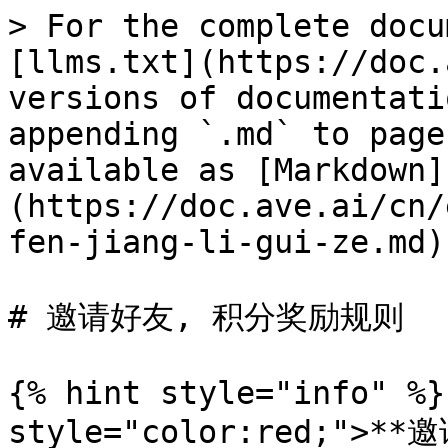
> For the complete docu
[llms.txt](https://doc.
versions of documentati
appending `.md` to page
available as [Markdown]
(https://doc.ave.ai/cn/
fen-jiang-li-gui-ze.md).
# 邀请好友, 积分奖励规则

{% hint style="info" %}
style="color:red;"