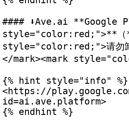
{% endhint %}

#### ⬇️Ave.ai **Google
style="color:red;">**（*
style="color:red;
</mark><mark style="col
{% hint style="info" %}

<https://play.google.co
id=ai.ave.platform>

{% endhint %}
