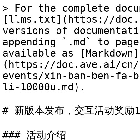
> For the complete docu
[llms.txt](https://doc.
versions of documentati
appending `.md` to page
available as [Markdown]
(https://doc.ave.ai/cn/
events/xin-ban-ben-fa-b
li-10000u.md).

# 新版本发布，交互活动奖励100
### 活动介绍
