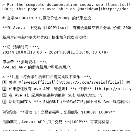
> For the complete documentation index, see [llms.txt](
URLs; this page is available as [Markdown](https://doc.
# 交易$LOOPY(sui),赢取价值2000$ 的代币空投

**在 Ave.ai 上交易 $LOOPY(sui)，有机会赢取空投并分享 价值 2000u
新用户还可获得更大的奖励！快来加入此次活动吧！

**⏰ 活动时间：**\

2024年10月9日18:00 - 2024年10月11日18:00（UTC+8）

🧑‍🤝‍🧑 **参与资格：**\

Ave.ai APP 的所有新用户和现有用户。

✍️ **注意：符合条件的新用户需完成以下操作：**\

1️⃣ 关注 @[aveaiofficial](https://x.com/aveaiofficial)
2️⃣ 如果您还没有 Ave APP，请点击[ **👉下载** ](https://bit.l
3️⃣ 在 Ave.ai 应用内创建并切换到 Sui 链钱包地址；\

4️⃣ 活动期间存入 **≥ 5$的SUI（**&#x671F;间不可从 Ave 钱包转出）
🚀🚀🚀🙋 **活动 1：交易者福利，交易赚取 $1000的 LOOPY**

活动期间，Ave.ai APP 用户交易 **$LOOPY** 可获得奖励。
