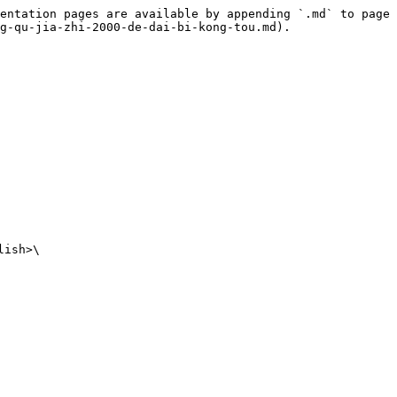
entation pages are available by appending `.md` to page 
g-qu-jia-zhi-2000-de-dai-bi-kong-tou.md).

ish>\
