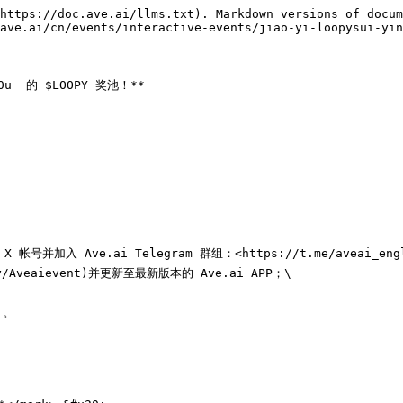
https://doc.ave.ai/llms.txt). Markdown versions of docum
ave.ai/cn/events/interactive-events/jiao-yi-loopysui-yin
  的 $LOOPY 奖池！**

 的 X 帐号并加入 Ave.ai Telegram 群组：<https://t.me/aveai_engl
y/Aveaievent)并更新至最新版本的 Ave.ai APP；\

。
