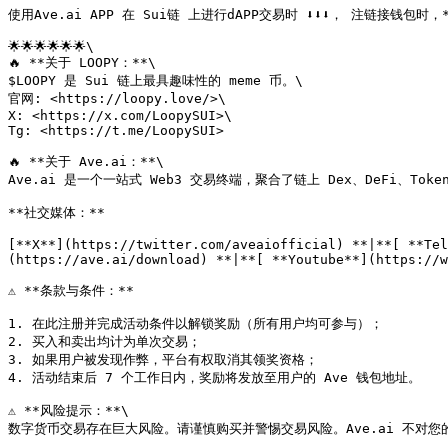
使用Ave.ai APP 在 Sui链 上进行dAPP交易时 ⬇️⬇️⬇️， 注链接钱包时，*
🌟🌟🌟🌟🌟🌟\

🔥 **关于 LOOPY：**\

$LOOPY 是 Sui 链上最具趣味性的 meme 币。\

官网: <https://loopy.love/>\

X: <https://x.com/LoopySUI>\

Tg: <https://t.me/LoopySUI>

🔥 **关于 Ave.ai：**\

Ave.ai 是一个一站式 Web3 交易终端，聚合了链上 Dex、DeFi、T
**社交媒体：**

[**X**](https://twitter.com/aveaiofficial) **|**[ **Tel
(https://ave.ai/download) **|**[ **Youtube**](https://w
⚠️ **条款与条件：**

1. 在此注册并完成活动条件以解锁奖励（所有用户均可参与）；

2. 买入和卖出均计为单次交易；

3. 如果用户被发现作弊，平台有权取消其领奖资格；

4. 活动结束后 7 个工作日内，奖励将发放至用户的 Ave 钱包地址。

⚠️ **风险提示：**\
