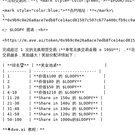
**活动交易对：**\ <mark style="color:green;">**$FOUR/SUI**
<mark style="color:blue;">**合约地址：**</mark>\

\

**0x9b9c0e26a8ace7edb8fce14acd81507c507c677a400cfb9cc9a
👉 $LOOPY 图表：<br>

<https://m.ave.ai/token/0x9b9c0e26a8ace7edb8fce14acd815
完成超过 1 次的兑换期货交易（**单笔兑换交易金额 ≥ 10$U**），**且累
交易越多，奖励越大！奖励分配详情如下：

| **排名🏆** | **奖金池💰**                  |

| -------- | -------------------------- |

| 1        | **价值$100 的 $LOOPY**        |

| 2        | **价值$80 的 $LOOPY**         |

| 3        | **价值$50 的 $LOOPY**         |

| 4-10     | **价值$210 的 $LOOPY**        |

| 11-20    | **Share in 150u 的 $LOOPY** |

| 21-30    | **Share in 140u 的 $LOOPY** |

| 31-40    | **Share in 130u 的 $LOOPY** |

| 41-50    | **Share in 120u 的 $LOOPY** |

| 50-100   | **Share in 1000u的$LOOPY**  |

**🌟Ave.ai 教程：**
