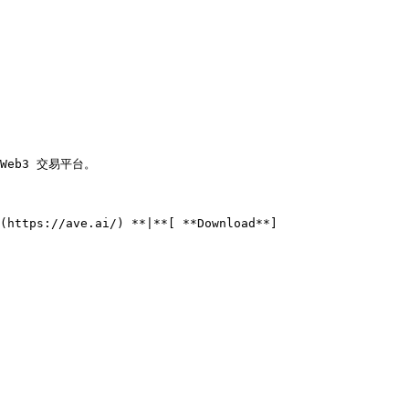
eb3 交易平台。

(https://ave.ai/) **|**[ **Download**]