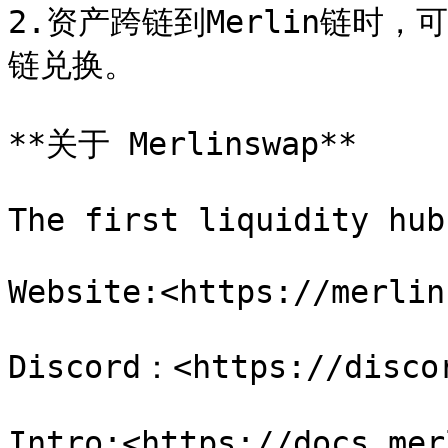
2.资产跨链到Merlin链时，可
链兑换。

**关于 Merlinswap**

The first liquidity hub
Website:<https://merlin
Discord：<https://discor
Intro:<https://docs.mer