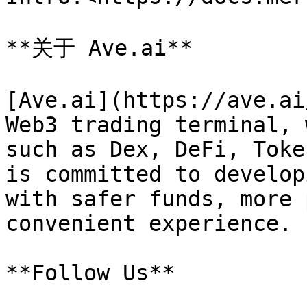
**关于 Ave.ai**

[Ave.ai](https://ave.ai
Web3 trading terminal, 
such as Dex, DeFi, Toke
is committed to develop
with safer funds, more 
convenient experience.

**Follow Us**
