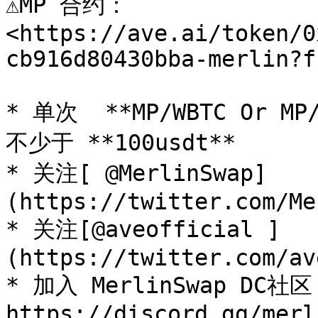
⚠️MP 合约：
<https://ave.ai/token/0
cb916d80430bba-merlin?f
* 单次  **MP/WBTC Or
不少于 **100usdt**

* 关注[ @MerlinSwap]
(https://twitter.com/Me
* 关注[@aveofficial ]
(https://twitter.com/av
* 加入 MerlinSwap DC社区
https://discord.gg/merl