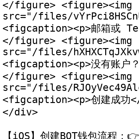
</figure> <figure><img 
src="/files/vYrPci8HSCn
<figcaption><p>邮箱或 Te
</figure> <figure><img 
src="/files/hXHXCTqJXkv
<figcaption><p>没有账户
</figure> <figure><img 
src="/files/RJOyVec49Al
<figcaption><p>创建成功</
</div>

【iOS】创建BOT钱包流程：👉