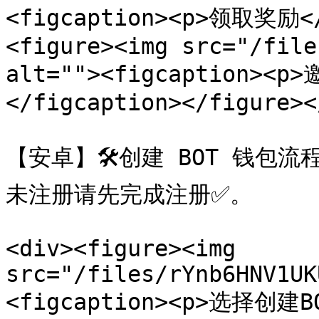
<figcaption><p>领取奖励</p
<figure><img src="/file
alt=""><figcaption
</figcaption></figure><
【安卓】🛠创建 BOT 钱包流程
未注册请先完成注册✅。

<div><figure><img 
src="/files/rYnb6HNV1UK
<figcaption><p>选择创建BO