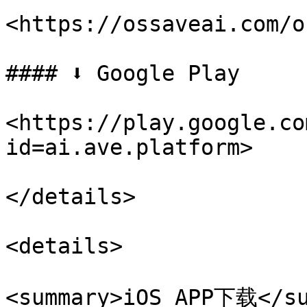
<https://ossaveai.com/o
#### ⬇️ Google Play

<https://play.google.co
id=ai.ave.platform>

</details>

<details>

<summary>iOS APP下载</su