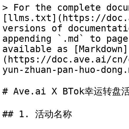
> For the complete docu
[llms.txt](https://doc.
versions of documentati
appending `.md` to page
available as [Markdown]
(https://doc.ave.ai/cn/
yun-zhuan-pan-huo-dong.m
# Ave.ai X BTok幸运转盘活
## 1. 活动名称
