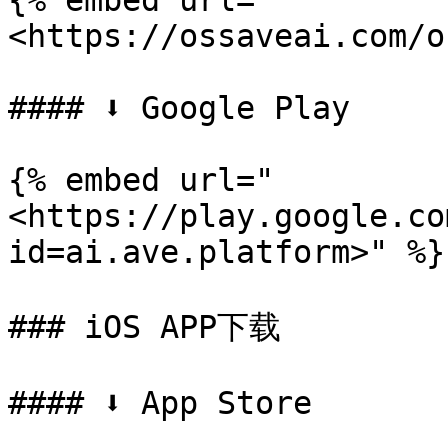
{% embed url="
<https://ossaveai.com/o
#### ⬇️ Google Play

{% embed url="
<https://play.google.co
id=ai.ave.platform>" %}

### iOS APP下载

#### ⬇️ App Store
