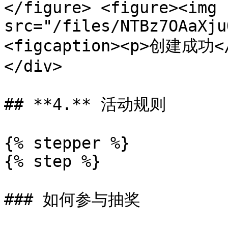
</figure> <figure><img 
src="/files/NTBz7OAaXju
<figcaption><p>创建成功</
</div>

## **4.** 活动规则

{% stepper %}

{% step %}

### 如何参与抽奖
