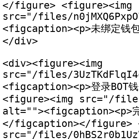
</figure> <figure><img 
src="/files/n0jMXQ6PxpO
<figcaption><p>未绑定钱包<
</div>

<div><figure><img 
src="/files/3UzTKdFlqI4
<figcaption><p>登录BOT钱包
<figure><img src="/file
alt=""><figcaption>
</figcaption></figure> 
src="/files/0hBS2r0b1Uz