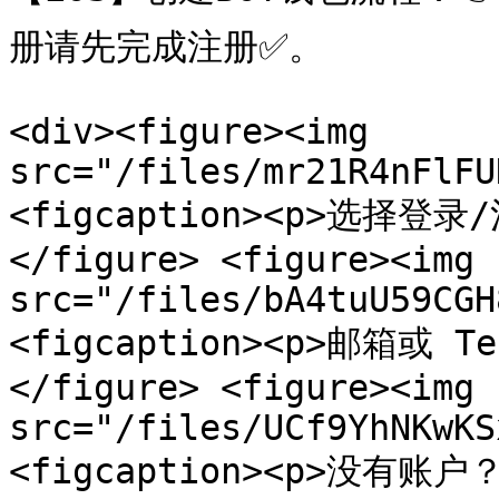
册请先完成注册✅。

<div><figure><img 
src="/files/mr21R4nFlFU
<figcaption><p>选择登录/
</figure> <figure><img 
src="/files/bA4tuU59CGH
<figcaption><p>邮箱或 Te
</figure> <figure><img 
src="/files/UCf9YhNKwKS
<figcaption><p>没有账户