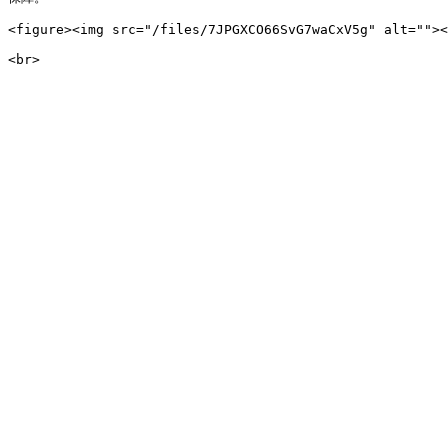
<figure><img src="/files/7JPGXCO66SvG7waCxV5g" alt=""><