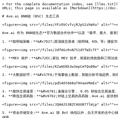
> For the complete documentation index, see [llms.txt](
URLs; this page is available as [Markdown](https://doc.
# Ave.ai BNB链 (BSC) 生态工具

<figure><img src="/files/YFzOVCvfvjRJpS2zhWXu" alt=""><
Ave.ai 作为 BNB链生态**官方数据合作伙伴**以及 "最早、最大、最
1. **聪明钱策略：**&#x7D27;跟顶级交易者（聪明钱、KOL 等）捕捉
<figure><img src="/files/2df6GcRsN7S1dYTWZcTF" alt=""><
2. **MEV 保护：**&#x72EC;家抗 MEV 技术，彻底杜绝抢跑和三明治
<figure><img src="/files/KZa6E6k3w3epCmTQo80w" alt=""><
2. **大数据炒币：**&#x57FA;于海量链上数据，智能分析市场趋势，助
<figure><img src="/files/pdS4Ot668aT9VaeVRmEx" alt=""><
3. **最快交易速度：**&#x6781;速撮合引擎， 0.05 秒狙击交易速度
4. **降低交易风险：**&#x9762;对链上交易的高风险，Ave.ai 
<figure><img src="/files/JQAA2S3BZCHUU877lWjp" alt=""><
5. **资金存储安全:** Ave.ai 除 Bot 钱包以外，自主开发的
保障。
