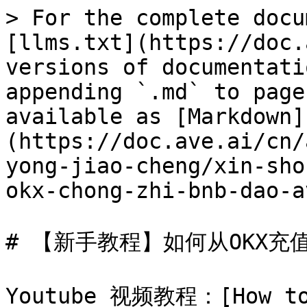
> For the complete docu
[llms.txt](https://doc.
versions of documentati
appending `.md` to page
available as [Markdown]
(https://doc.ave.ai/cn/
yong-jiao-cheng/xin-sho
okx-chong-zhi-bnb-dao-a
# 【新手教程】如何从OKX充值BN
Youtube 视频教程：[How to 