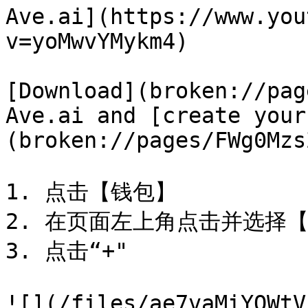
Ave.ai](https://www.you
v=yoMwvYMykm4)

[Download](broken://pag
Ave.ai and [create your
(broken://pages/FWg0Mzs
1. 点击【钱包】

2. 在页面左上角点击并选择【B
3. 点击“+"

![](/files/ae7vaMiYOWtV