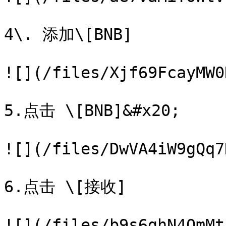
4\. 添加\[BNB]

![](/files/Xjf69FcayMW0
5.点击 \[BNB]&#x20;

![](/files/DwVA4iW9gQq7
6.点击 \[接收]

![](/files/b9s6ghN4OmMt